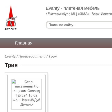
Evanty - плетеная мебель
г.Екатеринбург, МЦ «ЭМА», Верх-Исетск
Главная
Evanty
/
Производители
/
Трия
Трия